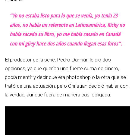
“Yo no estaba listo para lo que se venía, yo tenía 23
años, no había un referente en Latinoamérica, Ricky no
había sacado su libro, yo me había casado en Canadá
con mi güey hace dos años cuando llegan esas fotos”.
El productor de la serie, Pedro Damián le dio dos
opciones, ya que querían una fuerte suma de dinero,
podía mentir y decir que era photoshop o la otra que se
trató de una actuación, pero Christian decidió hablar con
la verdad, aunque fuera de manera casi obligada.