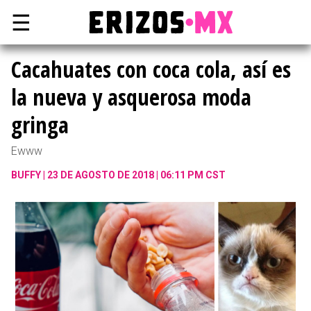
☰
Cacahuates con coca cola, así es
la nueva y asquerosa moda
gringa
Ewww
BUFFY
23 DE AGOSTO DE 2018 | 06:11 PM CST