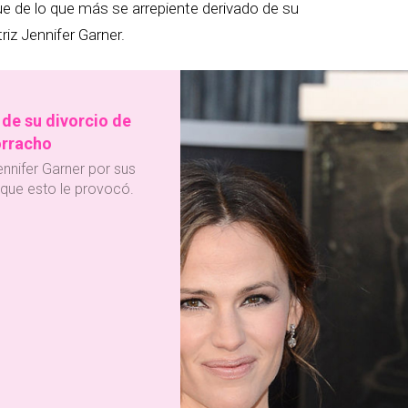
ue de lo que más se arrepiente derivado de su
riz Jennifer Garner.
 de su divorcio de
orracho
ennifer Garner por sus
 que esto le provocó.