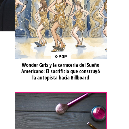
K-POP
Wonder Girls y la carnicería del Sueño
Americano: El sacrificio que construyó
la autopista hacia Billboard