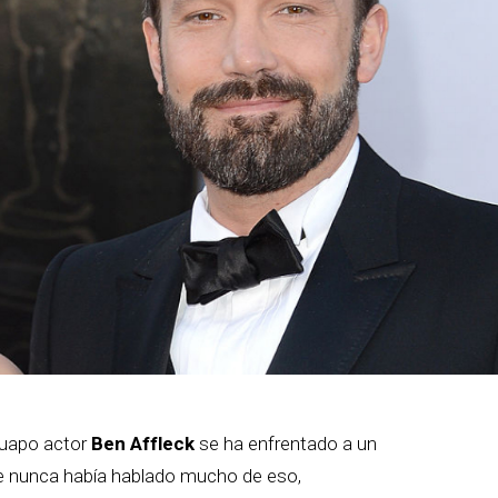
guapo actor
Ben Affleck
se ha enfrentado a un
ue nunca había hablado mucho de eso,