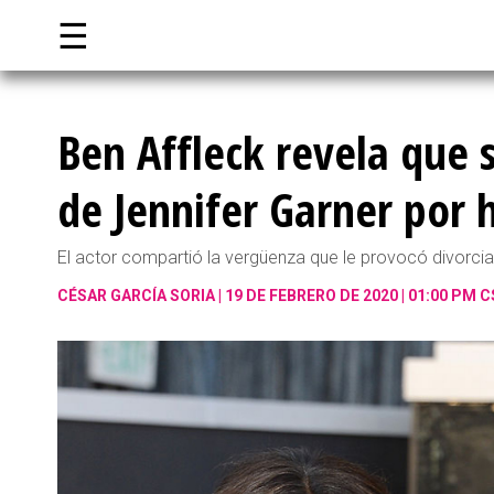
☰
Ben Affleck revela que 
de Jennifer Garner por 
El actor compartió la vergüenza que le provocó divorcia
CÉSAR GARCÍA SORIA
19 DE FEBRERO DE 2020 | 01:00 PM 