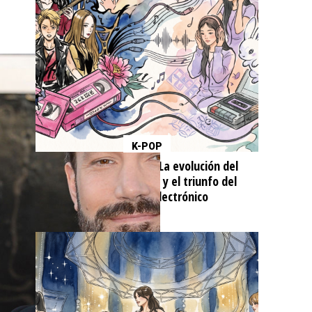
K-POP
De f(x) a NewJeans: La evolución del
sonido experimental y el triunfo del
minimalismo electrónico