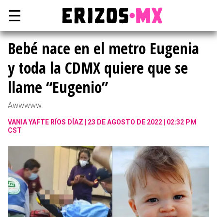
☰
Bebé nace en el metro Eugenia
y toda la CDMX quiere que se
llame “Eugenio”
Awwwww.
VANIA YAFTE RÍOS DÍAZ
23 DE AGOSTO DE 2022 | 02:32 PM
CST