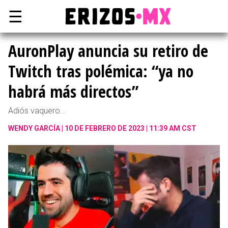
☰
AuronPlay anuncia su retiro de
Twitch tras polémica: “ya no
habrá más directos”
Adiós vaquero...
WENDY GARCÍA
10 DE FEBRERO DE 2023 | 11:39 AM CST