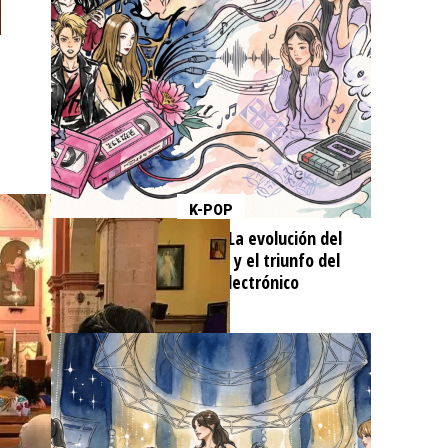
K-POP
De f(x) a NewJeans: La evolución del
sonido experimental y el triunfo del
minimalismo electrónico