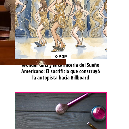
K-POP
Wonder Girls y la carnicería del Sueño
Americano: El sacrificio que construyó
la autopista hacia Billboard