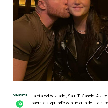
La hija del boxeador, Saúl “El Canelo” Álva
padre la sorprendió con un gran detalle pa