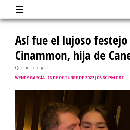
☰
Así fue el lujoso festej
Cinammon, hija de Cane
Qué bello regalo...
WENDY GARCÍA
13 DE OCTUBRE DE 2022 | 06:30 PM CST