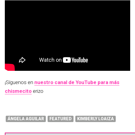
¡Síguenos en
nuestro canal de YouTube para más
chismecito
erizo
ÁNGELA AGUILAR
FEATURED
KIMBERLY LOAIZA