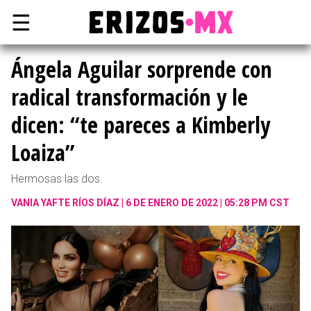
☰
Ángela Aguilar sorprende con
radical transformación y le
dicen: “te pareces a Kimberly
Loaiza”
Hermosas las dos.
VANIA YAFTE RÍOS DÍAZ
6 DE ENERO DE 2022 | 05:28 PM CST