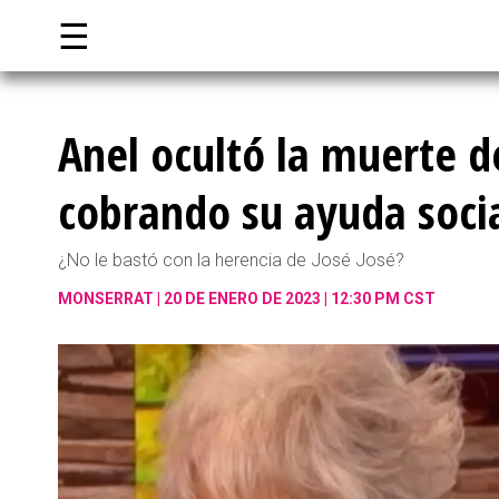
☰
Anel ocultó la muerte 
cobrando su ayuda socia
¿No le bastó con la herencia de José José?
MONSERRAT
20 DE ENERO DE 2023 | 12:30 PM CST