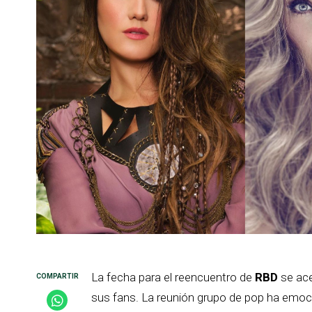
La fecha para el reencuentro de
RBD
se ace
sus fans. La reunión grupo de pop ha emoc