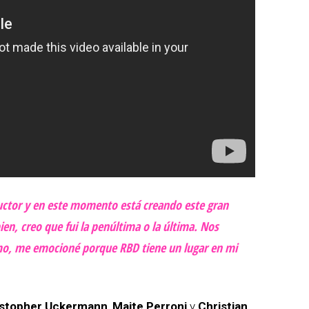
uctor y en este momento está creando este gran
n, creo que fui la penúltima o la última. Nos
imo, me emocioné porque RBD tiene un lugar en mi
istopher Uckermann
,
Maite Perroni
y
Christian