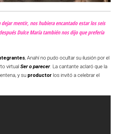
 dejar mentir, nos hubiera encantado estar los seis
 después Dulce María también nos dijo que prefería
ntegrantes
, Anahí no pudo ocultar su ilusión por el
to virtual
Ser o parecer
. La cantante aclaró que la
rentena, y su
productor
los invitó a celebrar el