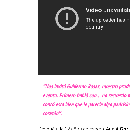
“Nos invitó Guillermo Rosas, nuestro prod
evento. Primero habló con… no recuerdo bie
contó esta idea que le parecía algo padrís
corazón”.
Después de 12 años de espera, Anahí,
Chr