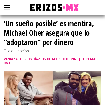
☰
‘Un sueño posible’ es mentira,
Michael Oher asegura que lo
“adoptaron” por dinero
Que decepción.
VANIA YAFTE RÍOS DÍAZ
15 DE AGOSTO DE 2023 | 11:01 AM
CST