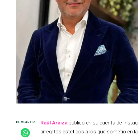
Raúl Araiza
publicó en su cuenta de Insta
arreglitos estéticos a los que sometió en la