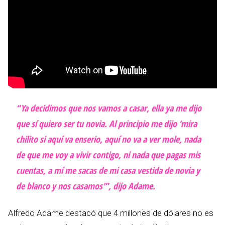
“Ya decidimos que nos vamos a casar, ella ya me dijo
que sí quiero ser tu novia. Al principio me dijo ‘mira
chilito si aquí va enserio, aquí no va a ver mole, nada
de que me voy a vivir contigo, ni nada que pagas mis
cuentas, a mí me sacas de mi casa vestida de novia y
de blanco y nos casamos'”, dijo Adame.
Alfredo Adame destacó que 4 millones de dólares no es