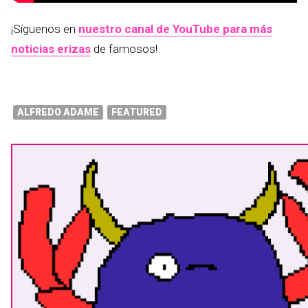
¡Síguenos en
nuestro canal de YouTube para más
noticias erizas
de famosos!
ALFREDO ADAME
FEATURED