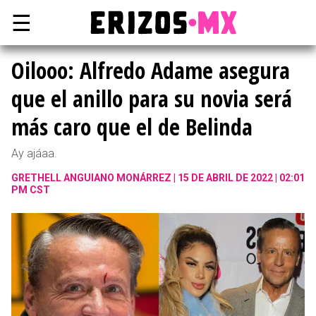
☰
Oilooo: Alfredo Adame asegura
que el anillo para su novia será
más caro que el de Belinda
Ay ajáaa.
GRETHELL ANGUIANO MONÁRREZ
15 DE ABRIL DE 2022 | 02:01
PM CST