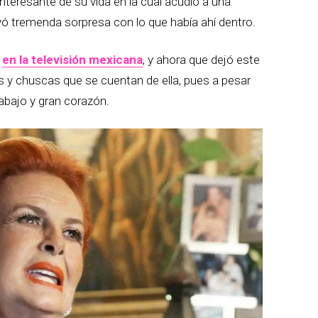
eresante de su vida en la cual acudió a una
evó tremenda sorpresa con lo que había ahí dentro.
s
en la televisión mexicana
, y ahora que dejó este
y chuscas que se cuentan de ella, pues a pesar
rabajo y gran corazón.