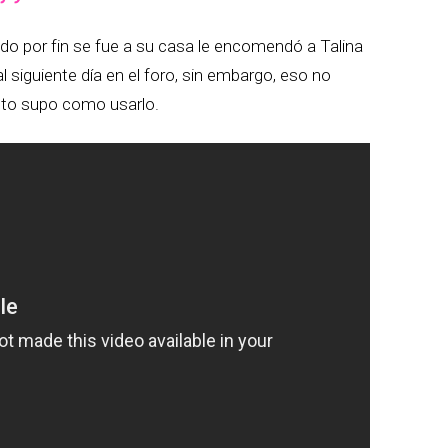
o por fin se fue a su casa le encomendó a Talina
 al siguiente día en el foro, sin embargo, eso no
to supo como usarlo.