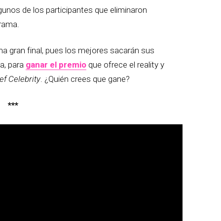
lgunos de los participantes que eliminaron
grama.
ma gran final, pues los mejores sacarán sus
na, para
ganar el premio
que ofrece el reality y
f Celebrity
. ¿Quién crees que gane?
***