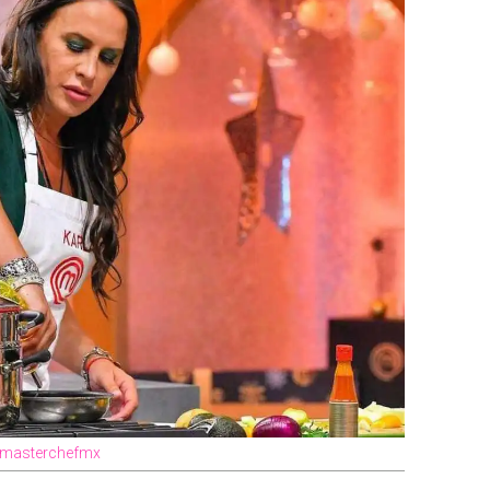
m @masterchefmx