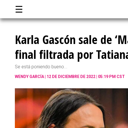
☰
Karla Gascón sale de ‘Ma
final filtrada por Tatia
Se está poniendo bueno...
WENDY GARCÍA
12 DE DICIEMBRE DE 2022 | 05:19 PM CST