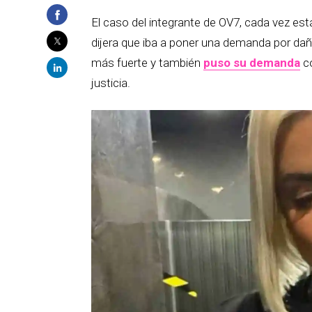
El caso del integrante de OV7, cada vez es
dijera que iba a poner una demanda por daño
más fuerte y también
puso su demanda
co
justicia.