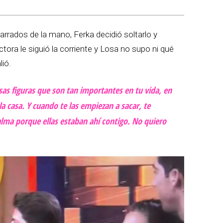
rrados de la mano, Ferka decidió soltarlo y
ctora le siguió la corriente y Losa no supo ni qué
lió.
sas figuras que son tan importantes en tu vida, en
la casa. Y cuando te las empiezan a sacar, te
 alma porque ellas estaban ahí contigo. No quiero