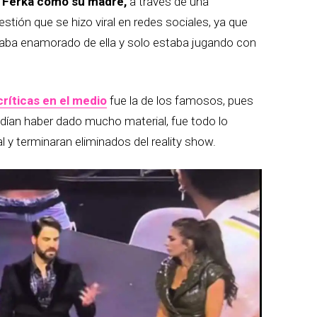
a Ferka como su madre,
a través de una
uestión que se hizo viral en redes sociales, ya que
aba enamorado de ella y solo estaba jugando con
críticas en el medio
fue la de los famosos, pues
dían haber dado mucho material, fue todo lo
l y terminaran eliminados del reality show.