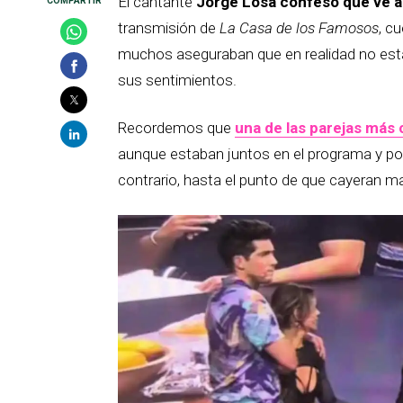
El cantante
Jorge Losa confesó que ve 
transmisión de
La Casa de los Famosos
, c
muchos aseguraban que en realidad no est
sus sentimientos.
Recordemos que
una de las parejas más 
aunque estaban juntos en el programa y po
contrario, hasta el punto de que cayeran ma