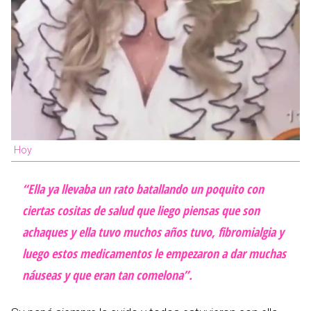
Hoy
“Ella ya llevaba un rato batallando un poquito con
ciertas cositas de salud que liego piensas que son
achaques y ella tuvo muchos años tuvo, fibromialgia y
luego estos medicamentos le empezaron a dar muchas
náuseas y que eran tan comelona”.