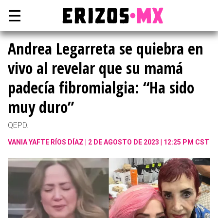
☰
Andrea Legarreta se quiebra en
vivo al revelar que su mamá
padecía fibromialgia: “Ha sido
muy duro”
QEPD.
VANIA YAFTE RÍOS DÍAZ
2 DE AGOSTO DE 2023 | 12:25 PM CST