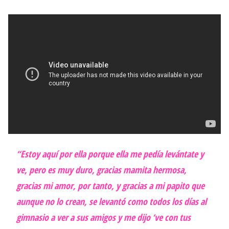
“Estoy aquí por ella porque ella me pedía levántate y
ve, pero es muy duro, gracias mamita hermosa,
gracias mi amor, por tanto, y gracias a mi papito que
aunque no lo crean, se levantó como todos los días al
gimnasio a ver a sus amigos y me dijo ‘ve con tus