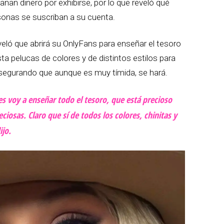
an dinero por exhibirse, por lo que reveló qué
rsonas se suscriban a su cuenta.
veló que abrirá su OnlyFans para enseñar el tesoro
a pelucas de colores y de distintos estilos para
asegurando que aunque es muy tímida, se hará.
Les voy a enseñar todo el tesoro, que está precioso
iosas. Claro que sí de todos los colores, chinitas y
ijo.