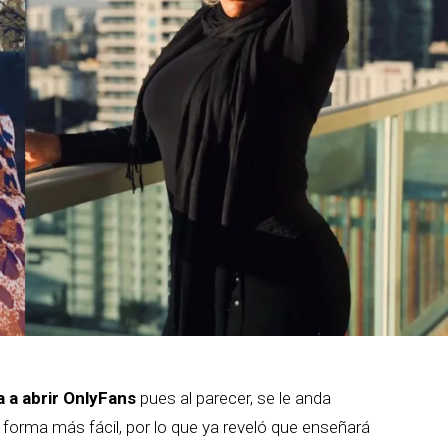
 a abrir OnlyFans
pues al parecer, se le anda
a forma más fácil, por lo que ya reveló que enseñará