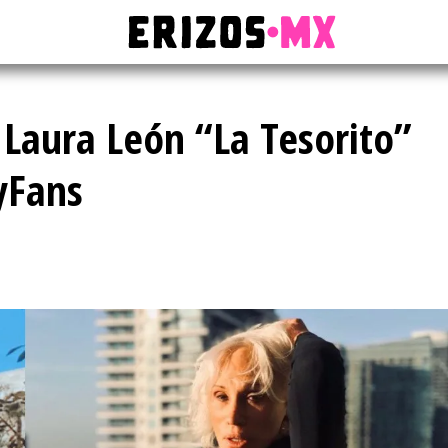
 Laura León “La Tesorito”
yFans