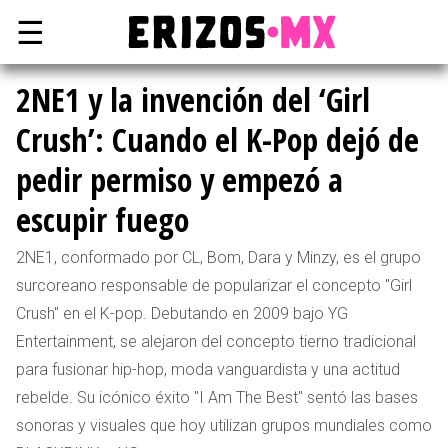
☰
2NE1 y la invención del ‘Girl
Crush’: Cuando el K-Pop dejó de
pedir permiso y empezó a
escupir fuego
2NE1, conformado por CL, Bom, Dara y Minzy, es el grupo
surcoreano responsable de popularizar el concepto "Girl
Crush" en el K-pop. Debutando en 2009 bajo YG
Entertainment, se alejaron del concepto tierno tradicional
para fusionar hip-hop, moda vanguardista y una actitud
rebelde. Su icónico éxito "I Am The Best" sentó las bases
sonoras y visuales que hoy utilizan grupos mundiales como